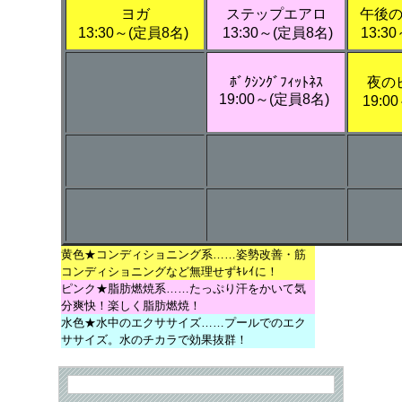
ヨガ
ステップエアロ
午後
13:30～(定員8名)
13:30～(定員8名)
13:3
ﾎﾞｸｼﾝｸﾞﾌｨｯﾄﾈｽ
夜の
19:00～(定員8名)
19:0
黄色★コンディショニング系……姿勢改善・筋
コンディショニングなど無理せずｷﾚｲに！
ピンク★脂肪燃焼系……たっぷり汗をかいて気
分爽快！楽しく脂肪燃焼！
水色★水中のエクササイズ……プールでのエク
ササイズ。水のチカラで効果抜群！