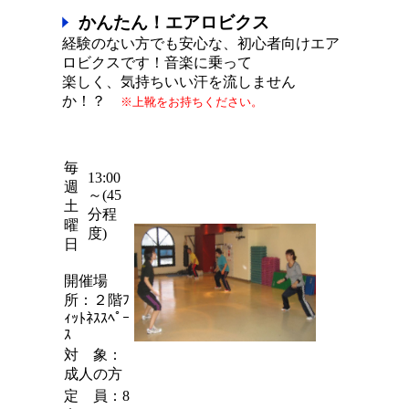
かんたん！エアロビクス
経験のない方でも安心な、初心者向けエア
ロビクスです！音楽に乗って
楽しく、気持ちいい汗を流しません
か！？
※上靴をお持ちください。
毎
13:00
週
～(45
土
分程
曜
度)
日
開催場
所：２階ﾌ
ｨｯﾄﾈｽｽﾍﾟｰ
ｽ
対 象：
成人の方
定 員：8