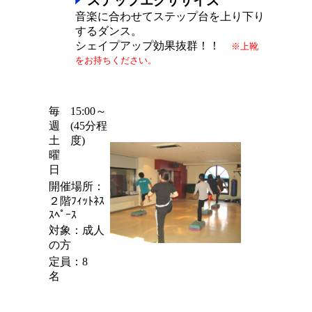
ステップエクササイズ
音楽に合わせてステップ台を上り下り
するダンス。
シェイプアップ効果抜群！！
※上靴
をお持ちください。
毎
15:00～
週
(45分程
土
度)
曜
日
開催場所：
２階ﾌｨｯﾄﾈｽ
ｽﾍﾟｰｽ
対象：成人
の方
定員：8
名